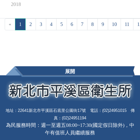
2018
«
1
2
3
4
5
6
7
8
9
10
11
1
展開
地址：22641新北市平溪區石底里公園街17號 電話：(02)24951015 傳
真：(02)24951194
為民服務時間：週一至週五08:00~17:30(國定假日除外)，中
午有值班人員繼續服務