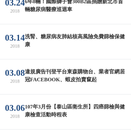
03.24
6年8輛！國際獅子會300B2區捐贈新北市首
輛糖尿病醫療巡迴車
2018
03.14
洗腎、糖尿病友肺結核高風險免費篩檢保健
康
2018
03.08
違規廣告刊登平台東森購物台、業者官網居
冠FACEBOOK、蝦皮拍賣竄起
2018
03.06
107年3月份【泰山區衛生所】四癌篩檢與健
康檢查活動時程表
2018