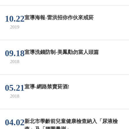
10.22
宣導海報-雷洪招你作伙來戒菸
2019
09.18
宣導洗錢防制-美鳳勸勿當人頭篇
2018
05.21
宣導-網路禁賣菸酒!
2018
04.02
新北市學齡前兒童健康檢查納入「尿液檢
查」及「腰圍量測」