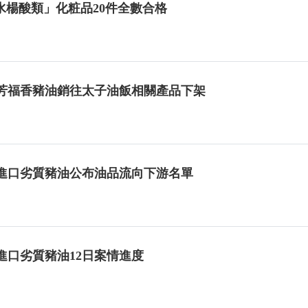
楊酸類」化粧品20件全數合格
稽查芳福香豬油銷往太子油飯相關產品下架
稽查進口劣質豬油公布油品流向下游名單
查進口劣質豬油12日案情進度