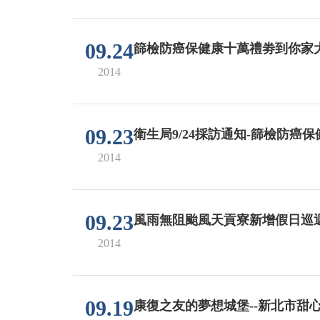
09.24
篩檢防癌保健康十萬禮劵到你家
2014
09.23
衛生局9/24採訪通知-篩檢防
2014
09.23
風雨無阻颱風天貢寮新增假日巡
2014
09.19
康復之友的夢想城堡--新北市甜