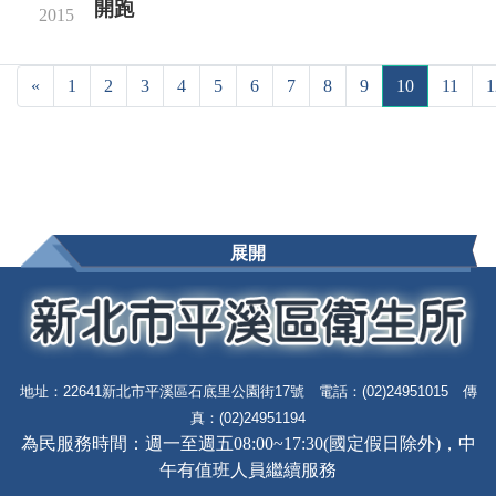
開跑
2015
«
1
2
3
4
5
6
7
8
9
10
11
1
展開
地址：22641新北市平溪區石底里公園街17號 電話：(02)24951015 傳
真：(02)24951194
為民服務時間：週一至週五08:00~17:30(國定假日除外)，中
午有值班人員繼續服務