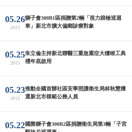
05.26
獅子會300B1區捐贈第2輛「視力篩檢巡迴
車」新北市擴大偏鄉診療對象
2015
05.25
朱立倫主持新北聯醫三重急重症大樓竣工典
禮年底啟用
2015
05.23
推動全國首辦社區安寧照護衛生局林秋慧獲
選新北市模範公務人員
2015
05.22
國際獅子會300B2區捐贈衛生局第3輛「子宮
頸抹片巡迴車」