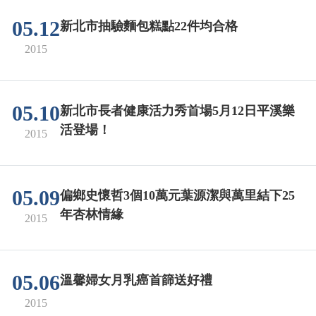
05.12
新北市抽驗麵包糕點22件均合格
2015
05.10
新北市長者健康活力秀首場5月12日平溪樂
活登場！
2015
05.09
偏鄉史懷哲3個10萬元葉源潔與萬里結下25
年杏林情緣
2015
05.06
溫馨婦女月乳癌首篩送好禮
2015