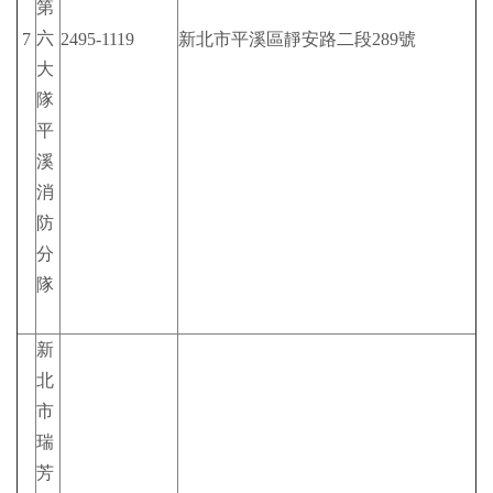
第
六
7
2495-1119
新北市平溪區靜安路二段289號
大
隊
平
溪
消
防
分
隊
新
北
市
瑞
芳