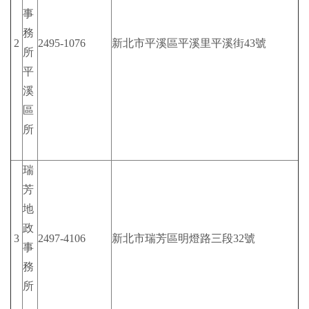
事
務
2
2495-1076
新北市平溪區平溪里平溪街43號
所
平
溪
區
所
瑞
芳
地
政
3
2497-4106
新北市瑞芳區明燈路三段32號
事
務
所