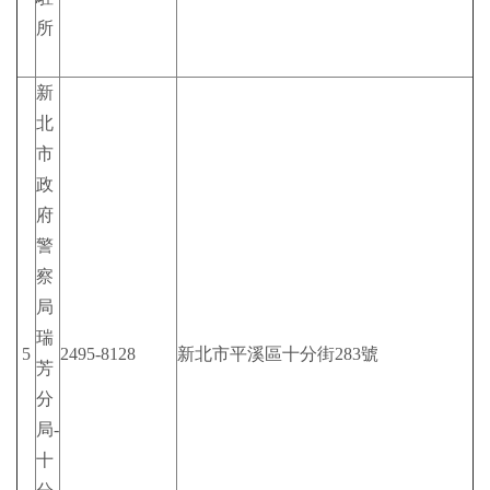
所
新
北
市
政
府
警
察
局
瑞
5
2495-8128
新北市平溪區十分街283號
芳
分
局-
十