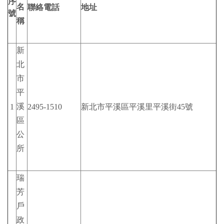
序
名
聯絡電話
地址
號
稱
新
北
市
平
溪
1
2495-1510
新北市平溪區平溪里平溪街45號
區
公
所
瑞
芳
戶
政