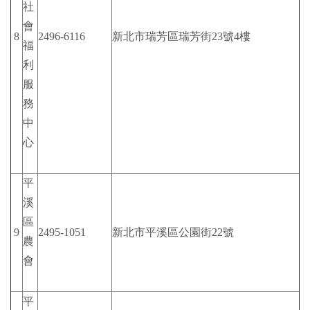
社
會
8
2496-6116
新北市瑞芳區瑞芳街23號4樓
福
利
服
務
中
心
平
溪
區
9
2495-1051
新北市平溪區公園街22號
農
會
平