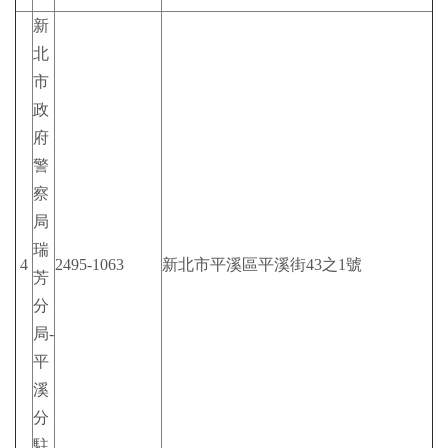
新
北
市
政
府
警
察
局
瑞
4
2495-1063
新北市平溪區平溪街43之1號
芳
分
局-
平
溪
分
駐