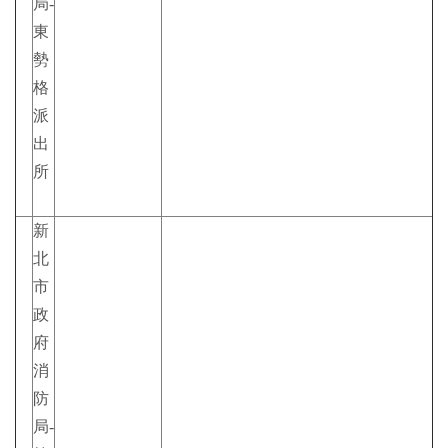
局-
東
勢
格
派
出
所
新
北
市
政
府
消
防
局-