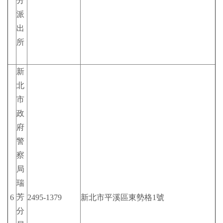
分
派
出
所
新
北
市
政
府
警
察
局
瑞
芳
6
2495-1379
新北市平溪區東勢格1號
分