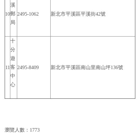
溪
郵
10
2495-1062
新北市平溪區平溪街42號
局
十
分
遊
客
11
2495-8409
新北市平溪區南山里南山坪136號
中
心
瀏覽人數：1773